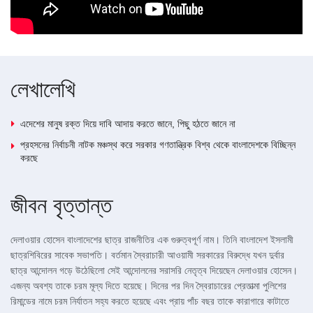
লেখালেখি
এদেশের মানুষ রক্ত দিয়ে দাবি আদায় করতে জানে, পিছু হঠতে জানে না
প্রহসনের নির্বাচনী নাটক মঞ্চস্থ করে সরকার গণতান্ত্রিক বিশ্ব থেকে বাংলাদেশকে বিচ্ছিন্ন
করছে
জীবন বৃত্তান্ত
দেলাওয়ার হোসেন বাংলাদেশের ছাত্র রাজনীতির এক গুরুত্বপূর্ণ নাম। তিনি বাংলাদেশ ইসলামী
ছাত্রশিবিরের সাবেক সভাপতি। বর্তমান স্বৈরাচারী আওয়ামী সরকারের বিরুদ্ধে যখন দুর্বার
ছাত্র আন্দোলন গড়ে উঠেছিলো সেই আন্দোলনের সরাসরি নেতৃত্ব দিয়েছেন দেলাওয়ার হোসেন।
এজন্য অবশ্য তাকে চরম মূল্য দিতে হয়েছে। দিনের পর দিন স্বৈরাচারের প্রেতাত্মা পুলিশের
রিমান্ডের নামে চরম নির্যাতন সহ্য করতে হয়েছে এবং প্রায় পাঁচ বছর তাকে কারাগারে কাটাতে