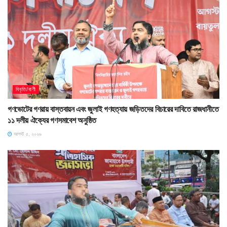
বিবৃতি/বাণী
গণভোটের গণরায় বাস্তবায়ন এবং জুলাই গণহত্যায় জড়িতদের বিচারের দাবিতে রাজধানীতে
১১ দলীয় ঐক্যের গণসমাবেশ অনুষ্ঠিত
আগস্ট ৫, ২০২৬