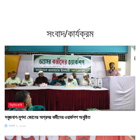
সংবাদ/কার্যক্রম
বিবৃতি/বাণী
সবুজবাগ-মুগদা জোনের অগ্রসর কর্মীদের ওয়ার্কশপ অনুষ্ঠিত
আগস্ট ৭, ২০২৬