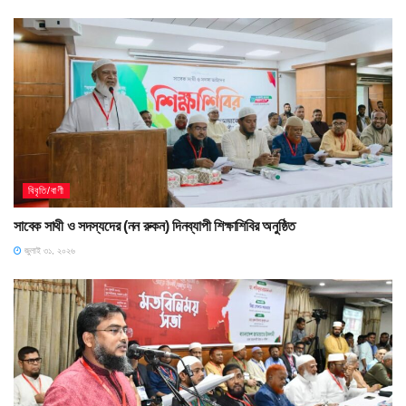
বিবৃতি/বাণী
সাবেক সাথী ও সদস্যদের (নন রুকন) দিনব্যাপী শিক্ষাশিবির অনুষ্ঠিত
জুলাই ৩১, ২০২৬