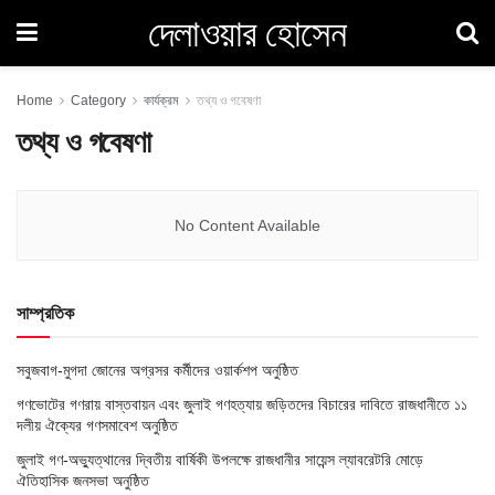
দেলাওয়ার হোসেন
Home
Category
কার্যক্রম
তথ্য ও গবেষণা
তথ্য ও গবেষণা
No Content Available
সাম্প্রতিক
সবুজবাগ-মুগদা জোনের অগ্রসর কর্মীদের ওয়ার্কশপ অনুষ্ঠিত
গণভোটের গণরায় বাস্তবায়ন এবং জুলাই গণহত্যায় জড়িতদের বিচারের দাবিতে রাজধানীতে ১১
দলীয় ঐক্যের গণসমাবেশ অনুষ্ঠিত
জুলাই গণ-অভ্যুত্থানের দ্বিতীয় বার্ষিকী উপলক্ষে রাজধানীর সায়েন্স ল্যাবরেটরি মোড়ে
ঐতিহাসিক জনসভা অনুষ্ঠিত