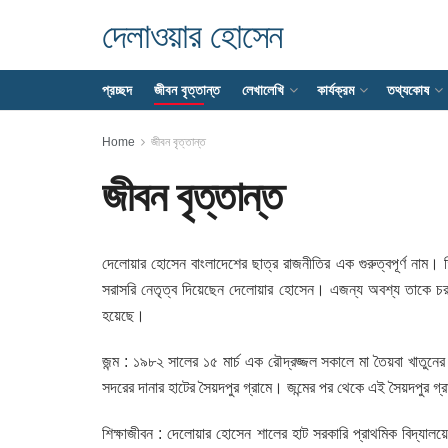
দেলাওয়ার হোসেন
প্রচ্ছদ
জীবন বৃত্তান্ত
লেখালেখি
কার্যক্রম
তথ্যকোষ
Home
জীবন বৃত্তান্ত
জীবন বৃত্তান্ত
দেলোয়ার হোসেন বাংলাদেশের ছাত্র রাজনীতির এক গুরুত্বপূর্ণ নাম। 
সরাসরি নেতৃত্ব দিয়েছেন দেলোয়ার হোসেন। এজন্য অবশ্য তাকে চরম মূ
হয়েছে।
জন্ম : ১৯৮২ সালের ১৫ মার্চ এক রৌদ্রজ্জল সকালে মা তৈয়বা খাতু
সদরের দানার হাটের সৈয়দপুর গ্রামে। জন্মের পর থেকে এই সৈয়দপুর 
শিক্ষাজীবন : দেলোয়ার হোসেন শালের হাট সরকারি প্রাথমিক বিদ্যালয়