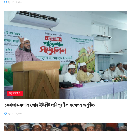
জুন ১৭, ২০২৬
বিবৃতি/বাণী
চকবাজার-বংশাল জোন ইউনিট দায়িত্বশীল সম্মেলন অনুষ্ঠিত
জুন ১৩, ২০২৬