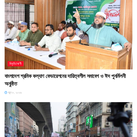
বিবৃতি/বাণী
বাংলাদেশ শ্রমিক কল্যাণ ফেডারেশনের দায়িত্বশীল সমাবেশ ও ঈদ পুনর্মিলনী
অনুষ্ঠিত
জুন ৮, ২০২৬