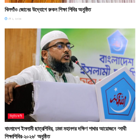
খিলগাঁও জোনের উদ্যোগে রুকন শিক্ষা শিবির অনুষ্ঠিত
মে ১, ২০২৬
বিবৃতি/বাণী
বাংলাদেশ ইসলামী ছাত্রশিবির, ঢাকা মহানগর দক্ষিণ শাখার আয়োজনে ‘সাথী
শিক্ষাশিবির-২০২৬’ অনুষ্ঠিত