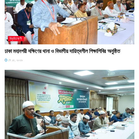
বিবৃতি/বাণী
ঢাকা মহানগরী দক্ষিণের থানা ও বিভাগীয় দায়িত্বশীল শিক্ষাশিবির অনুষ্ঠিত
মে ১৫, ২০২৬