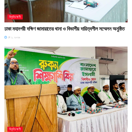
বিবৃতি/বাণী
ঢাকা মহানগরী দক্ষিণ জামায়াতের থানা ও বিভাগীয় দায়িত্বশীল সম্মেলন অনুষ্ঠিত
মে ১, ২০২৬
বিবৃতি/বাণী