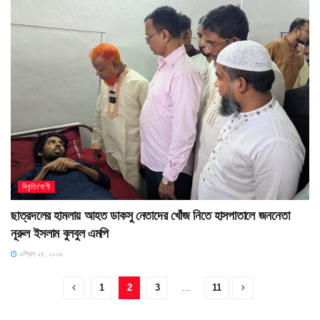
বিবৃতি/বাণী
ছাত্রদলের হামলায় আহত ডাকসু নেতাদের খোঁজ নিতে হাসপাতালে জননেতা
নূরুল ইসলাম বুলবুল এমপি
এপ্রিল ২৪, ২০২৬
1
2
3
…
11