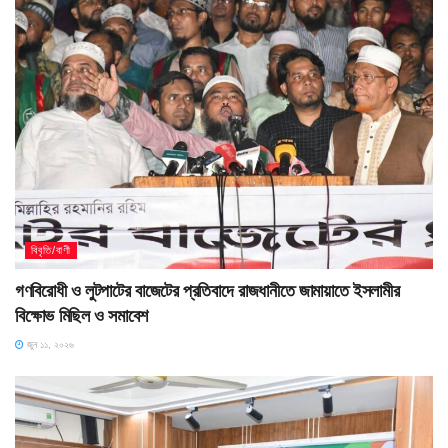
বিবৃতি/বাণী
গণবিরোধী ও লুটপাটের বাজেটের প্রতিবাদে রাজধানীতে জামায়াতে ইসলামীর
বিক্ষোভ মিছিল ও সমাবেশ
জুন ১১, ২০২৬