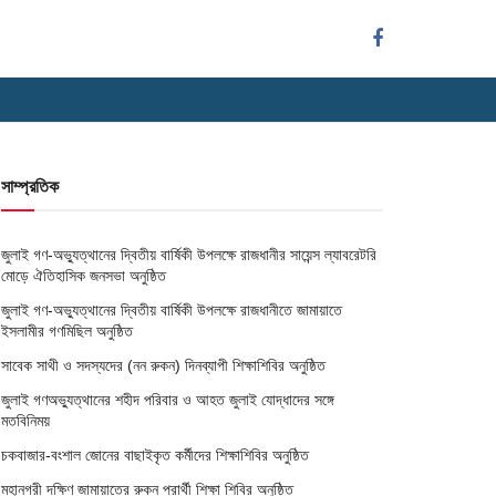
সাম্প্রতিক
জুলাই গণ-অভ্যুত্থানের দ্বিতীয় বার্ষিকী উপলক্ষে রাজধানীর সায়েন্স ল্যাবরেটরি
মোড়ে ঐতিহাসিক জনসভা অনুষ্ঠিত
জুলাই গণ-অভ্যুত্থানের দ্বিতীয় বার্ষিকী উপলক্ষে রাজধানীতে জামায়াতে
ইসলামীর গণমিছিল অনুষ্ঠিত
সাবেক সাথী ও সদস্যদের (নন রুকন) দিনব্যাপী শিক্ষাশিবির অনুষ্ঠিত
জুলাই গণঅভ্যুত্থানের শহীদ পরিবার ও আহত জুলাই যোদ্ধাদের সঙ্গে
মতবিনিময়
চকবাজার-বংশাল জোনের বাছাইকৃত কর্মীদের শিক্ষাশিবির অনুষ্ঠিত
মহানগরী দক্ষিণ জামায়াতের রুকন প্রার্থী শিক্ষা শিবির অনুষ্ঠিত