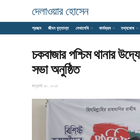
দেলাওয়ার হোসেন
প্রচ্ছদ
জীবন বৃত্তান্ত
লেখালেখি
কার্যক্রম
তথ্যকোষ
চকবাজার পশ্চিম থানার উদ্যোগ
সভা অনুষ্ঠিত
জানুয়ারি ২৮, ২০২৫