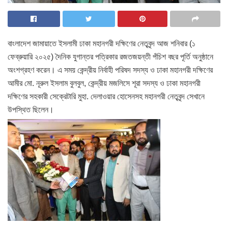
বাংলাদেশ জামায়াতে ইসলামী ঢাকা মহানগরী দক্ষিণের নেতৃবৃন্দ আজ শনিবার (১
ফেব্রুয়ারি ২০২৫) দৈনিক যুগান্তর পত্রিকার রজতজয়ন্তী পঁচিশ বছর পূর্তি অনুষ্ঠানে
অংশগ্রহণ করেন। এ সময় কেন্দ্রীয় নির্বাহী পরিষদ সদস্য ও ঢাকা মহানগরী দক্ষিণের
আমীর মো. নূরুল ইসলাম বুলবুল, কেন্দ্রীয় মজলিসে শূরা সদস্য ও ঢাকা মহানগরী
দক্ষিণের সহকারী সেক্রেটারি মুহা. দেলাওয়ার হোসেনসহ মহানগরী নেতৃবৃন্দ সেখানে
উপস্থিত ছিলেন।