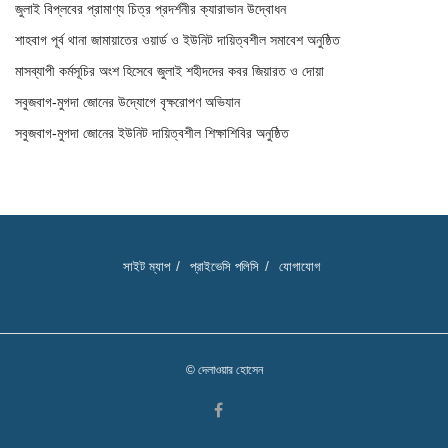
জুলাই বিপ্লবের প্রামাণ্য চিত্র প্রদর্শনীর ক্যারাভান উদ্বোধন
শাহবাগ পূর্ব থানা জামায়াতের ওয়ার্ড ও ইউনিট দায়িত্বশীল সমাবেশ অনুষ্ঠিত
মাসব্যাপী কর্মসূচির অংশ হিসেবে জুলাই শহীদদের কবর জিয়ারত ও দোয়া
সবুজবাগ-মুগদা জোনের উদ্যোগে বৃক্ষরোপণ অভিযান
সবুজবাগ-মুগদা জোনের ইউনিট দায়িত্বশীল শিক্ষাশিবির অনুষ্ঠিত
সাইট ম্যাপ
প্রাইভেসি পলিসি
যোগাযোগ
© দেলাওয়ার হোসেন