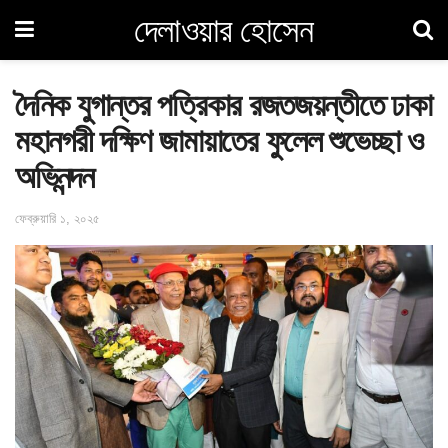
দেলাওয়ার হোসেন
দৈনিক যুগান্তর পত্রিকার রজতজয়ন্তীতে ঢাকা
মহানগরী দক্ষিণ জামায়াতের ফুলেল শুভেচ্ছা ও
অভিনন্দন
ফেব্রুয়ারি ১, ২০২৫