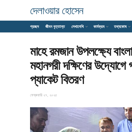
দেলাওয়ার হোসেন
প্রচ্ছদ
জীবন বৃত্তান্ত
লেখালেখি
কার্যক্রম
তথ্যকোষ
মাহে রমজান উপলক্ষ্যে বাংল
মহানগরী দক্ষিণের উদ্যোগে
প্যাকেট বিতরণ
ফেব্রুয়ারি ২৭, ২০২৫