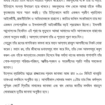
মাথায় নিয়েও তিনি আইনি সহায়তা প্রদান করেছেন। মজলুমদের পক্ষে তার এ লড়াই
ইতিহাসে অনন্য উদাহরণ হয়ে থাকবে। মজলুমদের পক্ষ থেকে আমরা তাঁকে গভীর
কৃতজ্ঞতার সাথে স্মরণ করছি। তাঁর ইন্তিকালে জাতি একজন প্রবীণ খ্যাতিমান
আইনজীবী, রাজনীতিবিদ ও অভিভাবককে হারালো। জাতির বর্তমান সংকটকালে তার মত
একজন দেশপ্রেমিক ও ইসলামপন্থী আইনজীবীর বড়ই প্রয়োজন ছিলো। ইসলামী
আন্দোলনের নিবেদিত এই প্রাণের মৃত্যুতে আমরা আমাদের অতি আপনজনকে হারানোর
বেদনা অনুভব করছি। আল্লাহ তাআলা তাঁর এ শূন্যতা পূরণ করে দিন।
নেতৃবৃন্দ তাঁর রূহের মাগফিরাত কামনা করে মহান আল্লাহ রাব্বুল আলামীনের নিকট দোয়া
করেন। মহান রব, তাঁর জীবনের গুনাহসমূহ মাফ করে দিন, তাঁর নেক আমলসমূহ কবুল
করুন এবং তাঁকে জান্নাতের মেহমান হিসেবে উচ্চ মর্যাদা দানের কামনার পাশাপাশি তাঁর
শোক-সন্তপ্ত পরিবার-পরিজন, আত্মীয়-স্বজন ও সহকর্মীদের প্রতি গভীর সমবেদনা
জানান।
উল্লেখ ব্যারিস্টার আব্দুর রাজ্জাকের প্রথম জানাজা আজ রাত ৮.৩০ মিনিটে ধানমন্ডি
তাকওয়া মসজিদে অনুষ্ঠিত হয়। আগামীকাল সোমবার সকাল ১১টায় তার নিজ কর্মস্থল
সুপ্রিম কোর্টে দ্বিতীয় নামাজের জানাজা এবং বাদ জোহর জাতীয় মসজিদ বায়তুল
মোকাররমে তৃতীয় জানাযা অনুষ্ঠিত হবে।