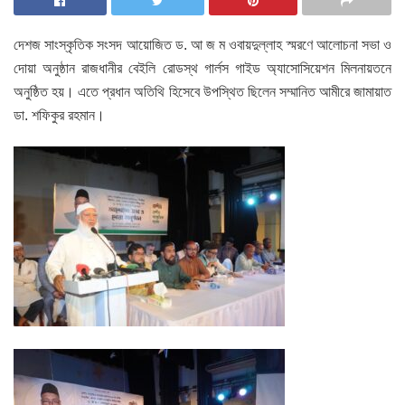
দেশজ সাংস্কৃতিক সংসদ আয়োজিত ড. আ জ ম ওবায়দুল্লাহ স্মরণে আলোচনা সভা ও
দোয়া অনুষ্ঠান রাজধানীর বেইলি রোডস্থ গার্লস গাইড অ্যাসোসিয়েশন মিলনায়তনে
অনুষ্ঠিত হয়। এতে প্রধান অতিথি হিসেবে উপস্থিত ছিলেন সম্মানিত আমীরে জামায়াত
ডা. শফিকুর রহমান।