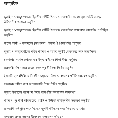
সাম্প্রতিক
জুলাই গণ-অভ্যুত্থানের দ্বিতীয় বার্ষিকী উপলক্ষে রাজধানীর সায়েন্স ল্যাবরেটরি মোড়ে
ঐতিহাসিক জনসভা অনুষ্ঠিত
জুলাই গণ-অভ্যুত্থানের দ্বিতীয় বার্ষিকী উপলক্ষে রাজধানীতে জামায়াতে ইসলামীর গণমিছিল
অনুষ্ঠিত
সাবেক সাথী ও সদস্যদের (নন রুকন) দিনব্যাপী শিক্ষাশিবির অনুষ্ঠিত
জুলাই গণঅভ্যুত্থানের শহীদ পরিবার ও আহত জুলাই যোদ্ধাদের সঙ্গে মতবিনিময়
চকবাজার-বংশাল জোনের বাছাইকৃত কর্মীদের শিক্ষাশিবির অনুষ্ঠিত
মহানগরী দক্ষিণ জামায়াতের রুকন প্রার্থী শিক্ষা শিবির অনুষ্ঠিত
ইসলামী ছাত্রশিবিরের বিদায়ী সদস্যদের নিয়ে জামায়াতের প্রীতি সমাবেশ অনুষ্ঠিত
চকবাজার দক্ষিণ থানা অগ্রসরকর্মী শিক্ষা শিবির অনুষ্ঠিত
জুলাই বিপ্লবের প্রামাণ্য চিত্র প্রদর্শনীর ক্যারাভান উদ্বোধন
শাহবাগ পূর্ব থানা জামায়াতের ওয়ার্ড ও ইউনিট দায়িত্বশীল সমাবেশ অনুষ্ঠিত
মাসব্যাপী কর্মসূচির অংশ হিসেবে জুলাই শহীদদের কবর জিয়ারত ও দোয়া
সবুজবাগ-মুগদা জোনের উদ্যোগে বৃক্ষরোপণ অভিযান