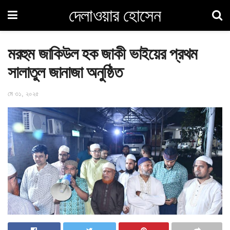
দেলাওয়ার হোসেন
মরহুম জাকিউল হক জাকী ভাইয়ের প্রথম
সালাতুল জানাজা অনুষ্ঠিত
মে ৩১, ২০২৫