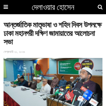
দেলাওয়ার হোসেন
আন্তর্জাতিক মাতৃভাষা ও শহিদ দিবস উপলক্ষে
ঢাকা মহানগরী দক্ষিণ জামায়াতের আলোচনা
সভা
ফেব্রুয়ারি ২১, ২০২৬