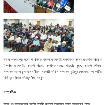
সভায় অন্যান্যের মধ্যে উপস্থিত ছিলেন মহানগরীর কর্মপরিষদ সদস্য মাওলানা শরিফুল
ইসলাম, মহানগরীর সহকারী প্রচার সম্পাদক আবদু সাত্তার সুমন, সহকারী মিডিয়া
সম্পাদক আশরাফুল আলম ইমন, সহকারী অফিস সম্পাদক মুজিবুর রহমানসহ মহানগরীর
বিভিন্ন পর্যায়ের দায়িত্বশীল নেতৃবৃন্দ।
সাম্প্রতিক
জুলাই গণ-অভ্যুত্থানের দ্বিতীয় বার্ষিকী উপলক্ষে রাজধানীর সায়েন্স ল্যাবরেটরি মোড়ে