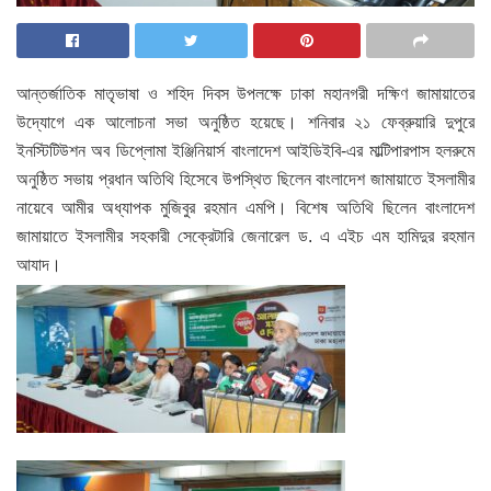
আন্তর্জাতিক মাতৃভাষা ও শহিদ দিবস উপলক্ষে ঢাকা মহানগরী দক্ষিণ জামায়াতের
উদ্যোগে এক আলোচনা সভা অনুষ্ঠিত হয়েছে। শনিবার ২১ ফেব্রুয়ারি দুপুরে
ইনস্টিটিউশন অব ডিপ্লোমা ইঞ্জিনিয়ার্স বাংলাদেশ আইডিইবি-এর মাল্টিপারপাস হলরুমে
অনুষ্ঠিত সভায় প্রধান অতিথি হিসেবে উপস্থিত ছিলেন বাংলাদেশ জামায়াতে ইসলামীর
নায়েবে আমীর অধ্যাপক মুজিবুর রহমান এমপি। বিশেষ অতিথি ছিলেন বাংলাদেশ
জামায়াতে ইসলামীর সহকারী সেক্রেটারি জেনারেল ড. এ এইচ এম হামিদুর রহমান
আযাদ।