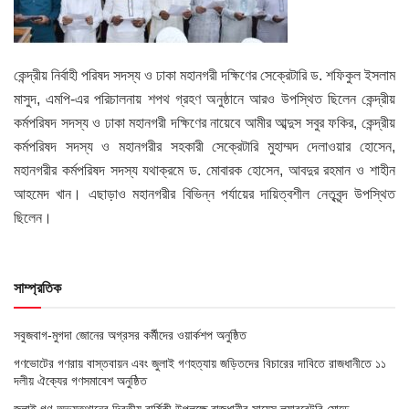
কেন্দ্রীয় নির্বাহী পরিষদ সদস্য ও ঢাকা মহানগরী দক্ষিণের সেক্রেটারি ড. শফিকুল ইসলাম
মাসুদ, এমপি-এর পরিচালনায় শপথ গ্রহণ অনুষ্ঠানে আরও উপস্থিত ছিলেন কেন্দ্রীয়
কর্মপরিষদ সদস্য ও ঢাকা মহানগরী দক্ষিণের নায়েবে আমীর আব্দুস সবুর ফকির, কেন্দ্রীয়
কর্মপরিষদ সদস্য ও মহানগরীর সহকারী সেক্রেটারি মুহাম্মদ দেলাওয়ার হোসেন,
মহানগরীর কর্মপরিষদ সদস্য যথাক্রমে ড. মোবারক হোসেন, আবদুর রহমান ও শাহীন
আহমেদ খান। এছাড়াও মহানগরীর বিভিন্ন পর্যায়ের দায়িত্বশীল নেতৃবৃন্দ উপস্থিত
ছিলেন।
সাম্প্রতিক
সবুজবাগ-মুগদা জোনের অগ্রসর কর্মীদের ওয়ার্কশপ অনুষ্ঠিত
গণভোটের গণরায় বাস্তবায়ন এবং জুলাই গণহত্যায় জড়িতদের বিচারের দাবিতে রাজধানীতে ১১
দলীয় ঐক্যের গণসমাবেশ অনুষ্ঠিত
জুলাই গণ-অভ্যুত্থানের দ্বিতীয় বার্ষিকী উপলক্ষে রাজধানীর সায়েন্স ল্যাবরেটরি মোড়ে