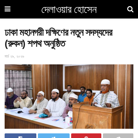
দেলাওয়ার হোসেন
ঢাকা মহানগরী দক্ষিণের নতুন সদস্যদের
(রুকন) শপথ অনুষ্ঠিত
মার্চ ২৯, ২০২৬