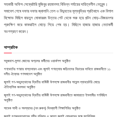
সহকারী অফিস সেক্রেটারি মুজিবুর রহমানসহ বিভিন্ন পর্যায়ের দায়িত্বশীল নেতৃবৃন্দ।
সমাবেশ শেষে দফায় দফায় জ্বালানি তেল ও বিদ্যুতের মূল্যবৃদ্ধির প্রতিবাদে এক বিশাল
বিক্ষোভ মিছিল বায়তুল মোকাররম উত্তর গেট থেকে শুরু হয়ে পল্টন মোড়–বিজয়নগর
প্রদক্ষিণ করে কাকরাইল মোড়ে গিয়ে শেষ হয়। মিছিলে হাজার হাজার নেতাকর্মী
অংশগ্রহণ করেন।
সাম্প্রতিক
সবুজবাগ-মুগদা জোনের অগ্রসর কর্মীদের ওয়ার্কশপ অনুষ্ঠিত
গণভোটের গণরায় বাস্তবায়ন এবং জুলাই গণহত্যায় জড়িতদের বিচারের দাবিতে রাজধানীতে ১১
দলীয় ঐক্যের গণসমাবেশ অনুষ্ঠিত
জুলাই গণ-অভ্যুত্থানের দ্বিতীয় বার্ষিকী উপলক্ষে রাজধানীর সায়েন্স ল্যাবরেটরি মোড়ে
ঐতিহাসিক জনসভা অনুষ্ঠিত
জুলাই গণ-অভ্যুত্থানের দ্বিতীয় বার্ষিকী উপলক্ষে রাজধানীতে জামায়াতে ইসলামীর গণমিছিল
অনুষ্ঠিত
সাবেক সাথী ও সদস্যদের (নন রুকন) দিনব্যাপী শিক্ষাশিবির অনুষ্ঠিত
জুলাই গণঅভ্যুত্থানের শহীদ পরিবার ও আহত জুলাই যোদ্ধাদের সঙ্গে মতবিনিময়