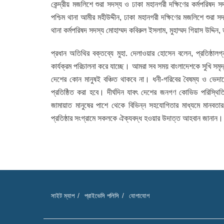
কেন্দ্রীয় মজলিশে শুরা সদস্য ও ঢাকা মহানগরী দক্ষিণের কর্মপরিষ
পশ্চিম থানা আমীর মহীউদ্দীন, ঢাকা মহানগরী দক্ষিণের মজলিশে শুরা সদ
থানা কর্মপরিষদ সদস্য মোহাম্মদ কবিরুল ইসলাম, মুহাম্মদ গিয়াস উদ্দিন, 
প্রধান অতিথির বক্তব্যে মুহা. দেলাওয়ার হোসেন বলেন, প্রতিষ্ঠাল
কার্যক্রম পরিচালনা করে যাচ্ছে। আমরা সব সময় বাংলাদেশকে সুখি সমৃদ্ধ
দেশের কোন মানুষই বঞ্চিত থাকবে না। ধনী-গরিবের বৈষম্য ও ভেদা
প্রতিষ্ঠিত করা হবে। দীর্ঘদিন যাবৎ দেশের জনগণ কোভিড পরিস্থি
জামায়াত মানুষের পাশে থেকে বিভিন্ন সহযোগিতার মাধ্যমে মানবতার ক
প্রতিষ্ঠার সংগ্রামে সকলকে ঐক্যবদ্ধ হওয়ার উদাত্ত আহবান জানান।
সাইট ম্যাপ
প্রাইভেসি পলিসি
যোগাযোগ