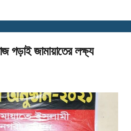
াজ গড়াই জামায়াতের লক্ষ্য