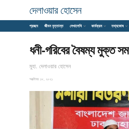
দেলাওয়ার হোসেন
প্রচ্ছদ
জীবন বৃত্তান্ত
লেখালেখি
কার্যক্রম
তথ্যকোষ
ধনী-গরিবের বৈষম্য মুক্ত সম
মুহা. দেলাওয়ার হোসেন
অক্টোবর ১৮, ২০২১