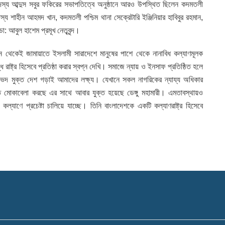
দ সদস্য আব্দুস সবুর ফকিরের সভাপতিত্বে অনুষ্ঠানে আরও উপস্থিত ছিলেন কদমতলী
স্য শাহীন আহমদ খান, কদমতলী পশ্চিম থানা সেক্রেটারি ইঞ্জিনিয়ার হাবিবুর রহমান,
ডা: আবুল হাশেম প্রমূখ নেতৃবৃন্দ।
গ্ন থেকেই জামায়াতে ইসলামী সারাদেশে মানুষের পাশে থেকে নানাবিধ কল্যাণমূলক
 রাষ্ট্র হিসেবে প্রতিষ্ঠা করার স্বপ্ন দেখি। সমাজে ন্যায় ও ইনসাফ প্রতিষ্ঠিত হলে
ভেদ মুক্ত দেশ গড়াই আমাদের লক্ষ্য। যেখানে সকল নাগরিকের ন্যায্য অধিকার
তি মোকাবেলা করছে এর সাথে আবার যুক্ত হয়েছে ডেঙ্গু মহামারী। এমতাবস্থায়ও
ল্যাণে প্রচেষ্টা চালিয়ে যাচ্ছে। তিনি বাংলাদেশকে একটি কল্যাণরাষ্ট্র হিসেবে